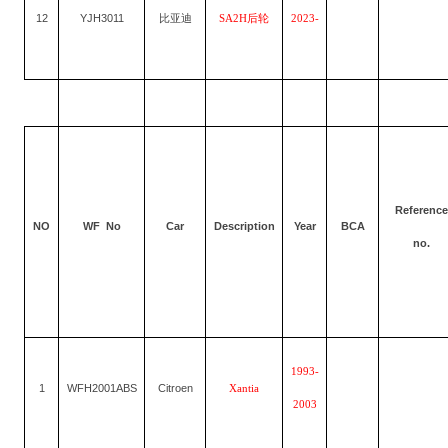
12
YJH3011
比亚迪
SA2H后轮
2023-
Reference
NO
WF No
Car
Description
Year
BCA
no.
1993-
1
WFH2001ABS
Citroen
Xantia
2003