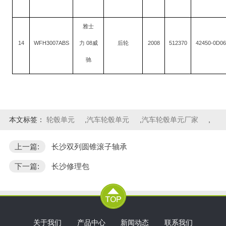
雅士
14
WFH3007ABS
08
2008
512370
42450-0D0
力
威
后轮
驰
本文标签：
轮毂单元
,
汽车轮毂单元
,
汽车轮毂单元厂家
,
上一篇:
长沙双列圆锥滚子轴承
下一篇:
长沙修理包
关于我们
产品中心
新闻动态
联系我们