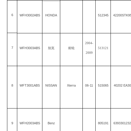
6
WFH3002ABS
512345
42200STK9
HONDA
2004-
7
WFH3003ABS
别克
前轮
513121
2009
8
WFT3001ABS
NISSAN
Xterra
06-11
515065
40202 EA30
9
WFH2003ABS
Benz
805191
639330123