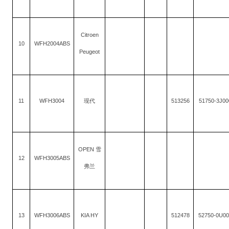
Citroen
10
WFH2004ABS
Peugeot
11
WFH3004
513256
51750-3J00
现代
OPEN
雪
12
WFH3005ABS
弗兰
13
WFH3006ABS
KIA HY
512478
52750-0U0