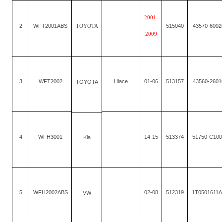
2001-
2
WFT2001ABS
515040
43570-6002
TOYOTA
2009
3
WFT2002
Hiace
01-06
513157
43560-2601
TOYOTA
4
WFH3001
14-15
513374
51750-C10
Kia
5
WFH2002ABS
02-08
512319
1T0501611
VW