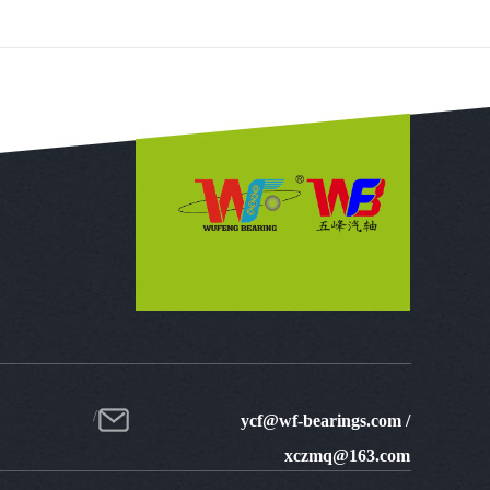
ycf@wf-bearings.com /
xczmq@163.com