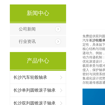
新闻中心
公司新闻
免费提供
双列
汽车
长沙轮毂
行业资讯
定性，具体如
核心结构与功
递动力。例如
动力传递机制
产品中心
优化滚道设计
载荷承受与缓
侵入，保护轴
密封与润滑系
长沙汽车轮毂轴承
集成化设计优
尔轮速传感器
长沙单列圆锥滚子轴承
长沙双列圆锥滚子轴承