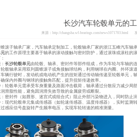
长沙汽车轮毂单元的工
来源：http://changsha.wf-bearings.com/news1071703.html
发
圆锥滚子轴承厂家
，汽车轴承定制加工，轮毂轴承厂家的浙江五峰汽车轴
单元
的工作原理主要基于轴承的滚动接触与密封防护，通过滚珠或滚柱的
下：
能：
长沙轮毂单元
由轮毂、轴承、密封件等部件组成，作为车轮与车轴的
，轮毂轴承采用双列圆锥滚子或角接触球结构，利用钢球在内圈、外环滚
：车辆行驶时，发动机或电动机产生的扭矩通过传动轴传递至轮毂单元，
，确保内外圈与钢球的接触角匹配，提升扭矩传递效率。
冲：轮毂单元需承受车身重量及路面冲击载荷，轴承通过分散应力减少局
承润滑脂性能，避免因润滑失效导致的金属疲劳或断裂。
统：密封件（如唇形、迷宫式或组合式）阻止外部污染物进入，同时防止
势：现代轮毂单元集成传感器（如轮速传感器、温度传感器），实时监测转
通过感应信号盘旋转产生频率电压，实现车轮转速的精准测量。