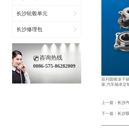
长沙轮毂单元
长沙修理包
咨询热线
0086-575-86282009
双列圆锥滚子
家,汽车轴承定
上一篇：
长沙
下一篇：
长沙