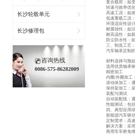
复合载荷：如
转速与效率优
高速工况：如发
长沙轮毂单元
低速重载工况：
环境适应性设
耐腐蚀性：如
长沙修理包
耐高温性：如新
防尘防水性：
三、制造工艺
汽车轴承定制
咨询热线
材料选择与预
选用优质轴承钢
0086-575-86282009
精密加工
内圈/外圈加工：
滚动体加工：通
保持架加工：
装配与测试
自动装配线：
性能测试：包括
四、典型应用
新能源汽车驱
定制需求：高速（
解决方案：采
商用车车桥免