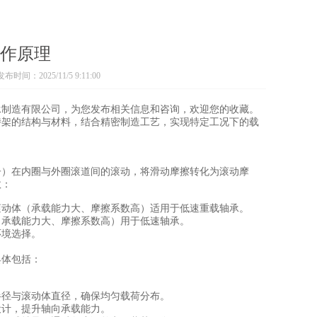
作原理
发布时间：2025/11/5 9:11:00
承制造有限公司，为您发布相关信息和咨询，欢迎您的收藏。
持架的结构与材料，结合精密制造工艺，实现特定工况下的载
子）在内圈与外圈滚道间的滚动，将滑动摩擦转化为滚动摩
数：
滚动体（承载能力大、摩擦系数高）适用于低速重载轴承。
（承载能力大、摩擦系数高）用于低速轴承。
环境选择。
具体包括：
半径与滚动体直径，确保均匀载荷分布。
设计，提升轴向承载能力。