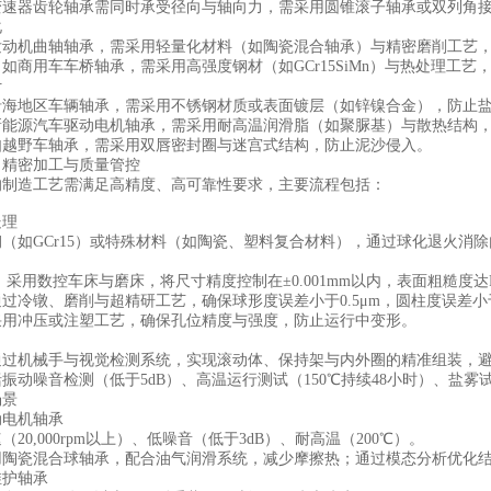
变速器齿轮轴承需同时承受径向与轴向力，需采用圆锥滚子轴承或双列角
化
动机曲轴轴承，需采用轻量化材料（如陶瓷混合轴承）与精密磨削工艺，减少
如商用车车桥轴承，需采用高强度钢材（如GCr15SiMn）与热处理工艺，
计
沿海地区车辆轴承，需采用不锈钢材质或表面镀层（如锌镍合金），防止
能源汽车驱动电机轴承，需采用耐高温润滑脂（如聚脲基）与散热结构，承
如越野车轴承，需采用双唇密封圈与迷宫式结构，防止泥沙侵入。
：精密加工与质量管控
的制造工艺需满足高精度、高可靠性要求，主要流程包括：
处理
（如GCr15）或特殊材料（如陶瓷、塑料复合材料），通过球化退火消
采用数控车床与磨床，将尺寸精度控制在±0.001mm以内，表面粗糙度达Ra
过冷镦、磨削与超精研工艺，确保球形度误差小于0.5μm，圆柱度误差小于
采用冲压或注塑工艺，确保孔位精度与强度，防止运行中变形。
通过机械手与视觉检测系统，实现滚动体、保持架与内外圈的精准组装，
振动噪音检测（低于5dB）、高温运行测试（150℃持续48小时）、盐雾试
场景
动电机轴承
20,000rpm以上）、低噪音（低于3dB）、耐高温（200℃）。
用陶瓷混合球轴承，配合油气润滑系统，减少摩擦热；通过模态分析优化
维护轴承