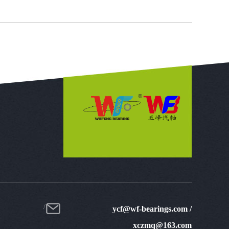
ycf@wf-bearings.com /
xczmq@163.com