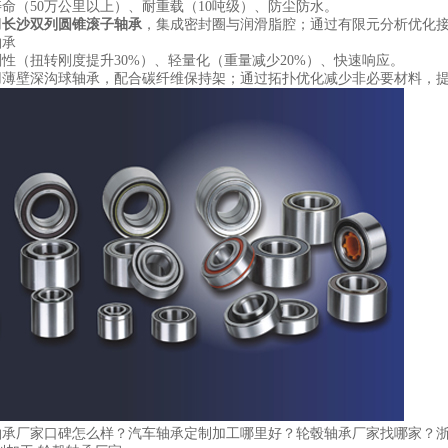
命（50万公里以上）、耐重载（10吨级）、防尘防水。
用
长沙双列圆锥滚子轴承
，集成密封圈与润滑脂腔；通过有限元分析优化
轴承
性（扭转刚度提升30%）、轻量化（重量减少20%）、快速响应。
用薄壁深沟球轴承，配合碳纤维保持架；通过拓扑优化减少非必要材料，
轴承厂家口碑怎么样？汽车轴承定制加工哪里好？轮毂轴承厂家找哪家？