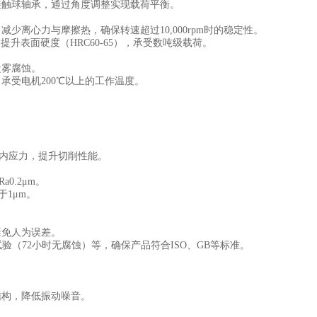
接触球轴承，通过角度调整实现载荷平衡。
离心力与摩擦热，确保转速超过10,000rpm时的稳定性。
提升表面硬度（HRC60-65），承受数吨级载荷。
盐雾腐蚀。
受电机200℃以上的工作温度。
除内应力，提升切削性能。
0.2μm。
1μm。
避免人为误差。
验（72小时无腐蚀）等，确保产品符合ISO、GB等标准。
结构，降低振动噪音。