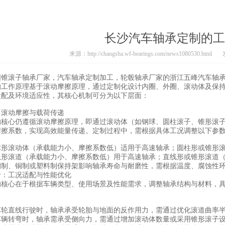
长沙汽车轴承定制的工
来源：http://changsha.wf-bearings.com/news1080530.html
圆锥滚子轴承厂家
，汽车轴承定制加工，轮毂轴承厂家的浙江五峰汽车轴
的工作原理基于滚动摩擦原理，通过定制化设计内圈、外圈、滚动体及保
适配及环境适应性，其核心机制可分为以下层面：
：滚动摩擦与载荷传递
的核心仍遵循滚动摩擦原理，即通过滚动体（如钢球、圆柱滚子、锥形滚
摩擦系数，实现高效能量传递。定制过程中，需根据具体工况调整以下参
球形滚动体（承载能力小、摩擦系数低）适用于高速轴承；圆柱形或锥形
弧形滚道（承载能力小、摩擦系数低）用于高速轴承；直线形或锥形滚道
钢制、铜制或塑料制保持架影响轴承寿命与耐磨性，需根据温度、腐蚀性
计：工况适配与性能优化
的核心在于根据车辆类型、使用场景及性能需求，调整轴承结构与材料，
车轮直线行驶时，轴承承受轮胎与地面的反作用力，需通过优化滚道曲率
车辆转弯时，轴承需承受侧向力，需通过增加滚动体数量或采用锥形滚子