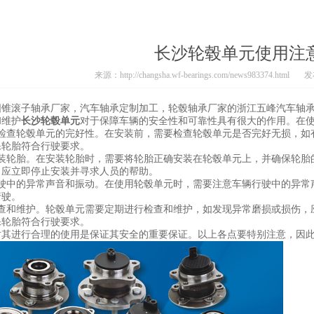
长沙轮毂单元使用注
来源：http://changsha.wf-bearings.com/news983374.html
发布
圆锥滚子轴承厂家
，汽车轴承定制加工，轮毂轴承厂家的浙江五峰汽车轴
和维护
长沙轮毂单元
对于保障车辆的安全性和可靠性具有很大的作用。在
查轮毂单元的完好性。在安装前，需要检查轮毂单元是否完好无损，如
保轮胎符合行驶要求。
轮胎。在安装轮胎时，需要将轮胎正确安装在轮毂单元上，并确保轮胎
，应立即停止安装并寻求人员的帮助。
中的异常声音和振动。在使用轮毂单元时，需要注意车辆行驶中的异常
行驶。
和维护。轮毂单元需要定期进行检查和维护，如发现异常磨损或损伤，
保轮胎符合行驶要求。
进行合理的使用是保证其安全的重要保证。以上各点要特别注意，因此